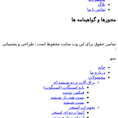
بلاگ
تماس با ما
مجوزها و گواهینامه ها
تمامی حقوق برای این وب سایت محفوظ است | طراحی و پشتیبانی
:
داده تجارت
منو
خانه
درباره ما
محصولات
یراق آلات نرده شیشه ای
پایه اسپیگات (اسپیگوت)
فیکس پوینت
بست هندریل شیشه
بست شیشه
تجهیزات استخر
آبنما پرده ای استخر
آبنمای دیواری شوتر