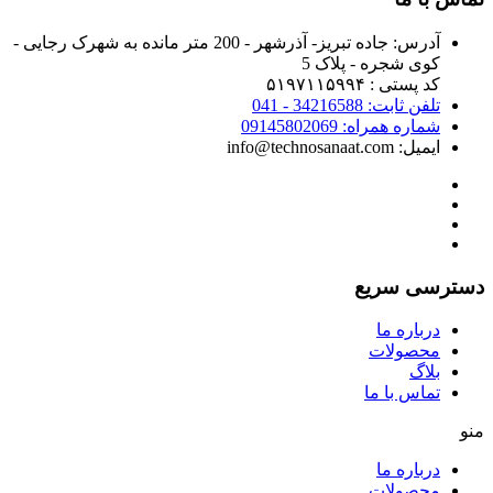
آدرس:
جاده تبریز- آذرشهر - 200 متر مانده به شهرک رجایی -
کوی شجره - پلاک 5
کد پستی : ۵۱۹۷۱۱۵۹۹۴
تلفن ثابت: 34216588 - 041
شماره همراه: 09145802069
ایمیل: info@technosanaat.com
دسترسی سریع
درباره ما
محصولات
بلاگ
تماس با ما
منو
درباره ما
محصولات