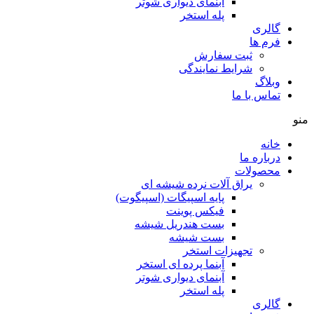
آبنمای دیواری شوتر
پله استخر
گالری
فرم ها
ثبت سفارش
شرایط نمایندگی
وبلاگ
تماس با ما
منو
خانه
درباره ما
محصولات
یراق آلات نرده شیشه ای
پایه اسپیگات (اسپیگوت)
فیکس پوینت
بست هندریل شیشه
بست شیشه
تجهیزات استخر
آبنما پرده ای استخر
آبنمای دیواری شوتر
پله استخر
گالری