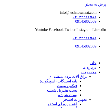
پرش به محتوا
info@technosanaat.com
۰۴۱۳۴۲۱۶۵۸۸
09145802069
Youtube
Facebook
Twitter
Instagram
Linkedin
۰۴۱۳۴۲۱۶۵۸۸
09145802069
خانه
درباره ما
محصولات
یراق آلات نرده شیشه ای
پایه اسپیگات (اسپیگوت)
فیکس پوینت
بست هندریل شیشه
بست شیشه
تجهیزات استخر
آبنما پرده ای استخر