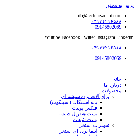
پرش به محتوا
info@technosanaat.com
۰۴۱۳۴۲۱۶۵۸۸
09145802069
Youtube
Facebook
Twitter
Instagram
Linkedin
۰۴۱۳۴۲۱۶۵۸۸
09145802069
خانه
درباره ما
محصولات
یراق آلات نرده شیشه ای
پایه اسپیگات (اسپیگوت)
فیکس پوینت
بست هندریل شیشه
بست شیشه
تجهیزات استخر
آبنما پرده ای استخر