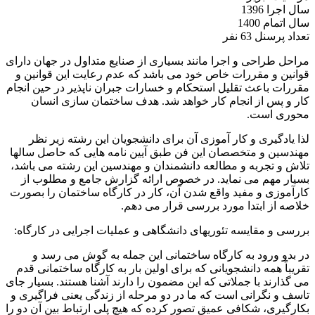
سال اجرا
1396
سال اتمام
1400
تعداد پرسنل
63 نفر
مراحل طراحی و اجرا مانند بسیاری از صنایع متداول در جهان دارای
قوانین و مقررات خاص خود می باشد که عدم رعایت این قوانین و
مقررات باعث تقلیل استحکام و خسارات جبران ناپذیر در حین انجام
کار و پس از انجام کار خواهد شد. هدف ساختمان سازی انسان
محوری است.
لذا یادگیری و کار آموزی آن برای دانشجویان این رشته زیر نظر
مهندسین و متخصصان این فن طبق آیین نامه هایی که حاصل سالها
تلاش و تجربه و مطالعه دانشمندان و مهندسین این رشته می باشد،
بسیار مهم می نماید. در خصوص ارائه گزارش جامع و مطلوب از
کارآموزی و مفید واقع شدن آن، کار در کارگاه ساختمان را بصورت
خلاصه از ابتدا مورد بررسی قرار می دهم.
بررسی و مقایسه تئوریهای دانشگاهی و عملیات اجرایی در کارگاه:
در بدو ورود به کارگاه ساختمانی این جمله به گوش می رسد و
تقریباً همه دانشجویانی که برای اولین بار به کارگاه ساختمانی قدم
می گذارند با جملاتی که این مضمون را دارند آشنا هستند. بسیار جای
تاسف و نگرانی است که ما در دو مرحله از زندگی یعنی فراگیری و
بکارگیری، شکافی عمیق تصور کرده که هیچ پلی ارتباط بین آن دو را