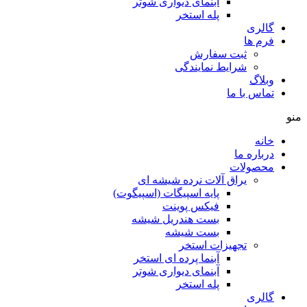
آبنمای دیواری شوتر
پله استخر
گالری
فرم ها
ثبت سفارش
شرایط نمایندگی
وبلاگ
تماس با ما
منو
خانه
درباره ما
محصولات
یراق آلات نرده شیشه ای
پایه اسپیگات (اسپیگوت)
فیکس پوینت
بست هندریل شیشه
بست شیشه
تجهیزات استخر
آبنما پرده ای استخر
آبنمای دیواری شوتر
پله استخر
گالری