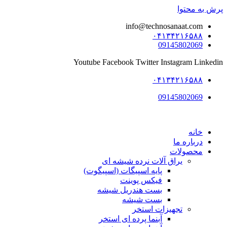
پرش به محتوا
info@technosanaat.com
۰۴۱۳۴۲۱۶۵۸۸
09145802069
Youtube
Facebook
Twitter
Instagram
Linkedin
۰۴۱۳۴۲۱۶۵۸۸
09145802069
خانه
درباره ما
محصولات
یراق آلات نرده شیشه ای
پایه اسپیگات (اسپیگوت)
فیکس پوینت
بست هندریل شیشه
بست شیشه
تجهیزات استخر
آبنما پرده ای استخر