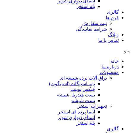
آبنمای دیواری شوتر
پله استخر
گالری
فرم ها
ثبت سفارش
شرایط نمایندگی
وبلاگ
تماس با ما
منو
خانه
درباره ما
محصولات
یراق آلات نرده شیشه ای
پایه اسپیگات (اسپیگوت)
فیکس پوینت
بست هندریل شیشه
بست شیشه
تجهیزات استخر
آبنما پرده ای استخر
آبنمای دیواری شوتر
پله استخر
گالری