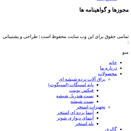
مجوزها و گواهینامه ها
تمامی حقوق برای این وب سایت محفوظ است | طراحی و پشتیبانی
:
داده تجارت
منو
خانه
درباره ما
محصولات
یراق آلات نرده شیشه ای
پایه اسپیگات (اسپیگوت)
فیکس پوینت
بست هندریل شیشه
بست شیشه
تجهیزات استخر
آبنما پرده ای استخر
آبنمای دیواری شوتر
پله استخر
گالری