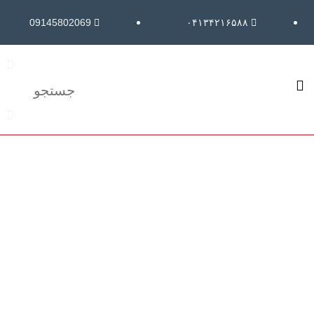
09145802069
۰۴۱۳۴۲۱۶۵۸۸