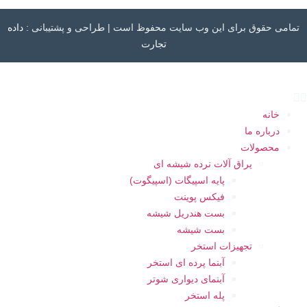
تمامی حقوق برای این وب سایت محفوظ است | طراحی و پشتیبانی :
داده
تجارت
خانه
درباره ما
محصولات
یراق آلات نرده شیشه ای
پایه اسپیگات (اسپیگوت)
فیکس پوینت
بست هندریل شیشه
بست شیشه
تجهیزات استخر
آبنما پرده ای استخر
آبنمای دیواری شوتر
پله استخر