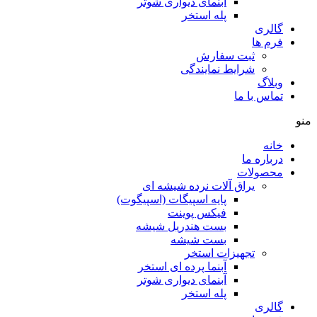
آبنمای دیواری شوتر
پله استخر
گالری
فرم ها
ثبت سفارش
شرایط نمایندگی
وبلاگ
تماس با ما
منو
خانه
درباره ما
محصولات
یراق آلات نرده شیشه ای
پایه اسپیگات (اسپیگوت)
فیکس پوینت
بست هندریل شیشه
بست شیشه
تجهیزات استخر
آبنما پرده ای استخر
آبنمای دیواری شوتر
پله استخر
گالری