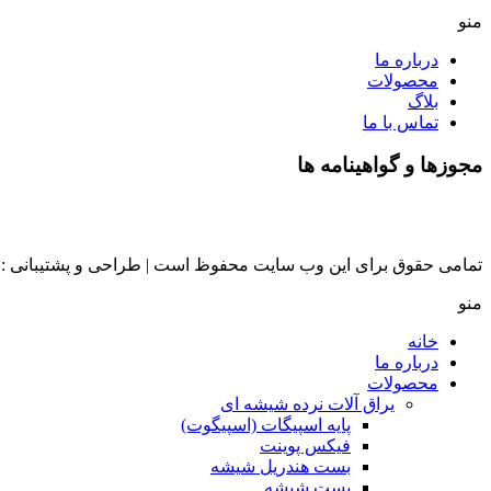
منو
درباره ما
محصولات
بلاگ
تماس با ما
مجوزها و گواهینامه ها
تمامی حقوق برای این وب سایت محفوظ است | طراحی و پشتیبانی :
منو
خانه
درباره ما
محصولات
یراق آلات نرده شیشه ای
پایه اسپیگات (اسپیگوت)
فیکس پوینت
بست هندریل شیشه
بست شیشه