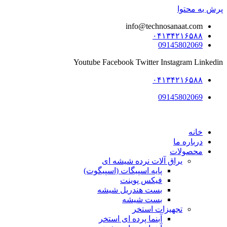
پرش به محتوا
info@technosanaat.com
۰۴۱۳۴۲۱۶۵۸۸
09145802069
Youtube
Facebook
Twitter
Instagram
Linkedin
۰۴۱۳۴۲۱۶۵۸۸
09145802069
خانه
درباره ما
محصولات
یراق آلات نرده شیشه ای
پایه اسپیگات (اسپیگوت)
فیکس پوینت
بست هندریل شیشه
بست شیشه
تجهیزات استخر
آبنما پرده ای استخر