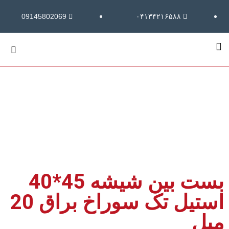
09145802069
۰۴۱۳۴۲۱۶۵۸۸
بست بین شیشه 45*40
استیل تک سوراخ براق 20
میل