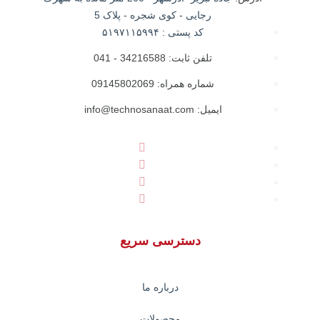
رجایی - کوی شجره - پلاک 5
کد پستی : ۵۱۹۷۱۱۵۹۹۴
تلفن ثابت: 34216588 - 041
شماره همراه: 09145802069
ایمیل: info@technosanaat.com
دسترسی سریع
درباره ما
محصولات