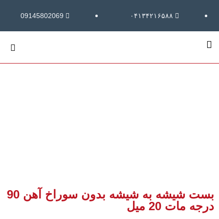
09145802069
۰۴۱۳۴۲۱۶۵۸۸
بست شیشه به شیشه بدون سوراخ آهن 90
درجه مات 20 میل