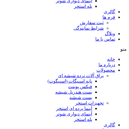
آبنمای دیواری شوتر
پله استخر
گالری
فرم ها
ثبت سفارش
شرایط نمایندگی
وبلاگ
تماس با ما
منو
خانه
درباره ما
محصولات
یراق آلات نرده شیشه ای
پایه اسپیگات (اسپیگوت)
فیکس پوینت
بست هندریل شیشه
بست شیشه
تجهیزات استخر
آبنما پرده ای استخر
آبنمای دیواری شوتر
پله استخر
گالری