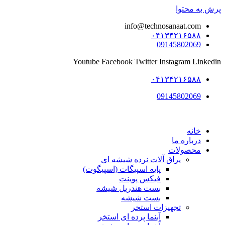
پرش به محتوا
info@technosanaat.com
۰۴۱۳۴۲۱۶۵۸۸
09145802069
Youtube
Facebook
Twitter
Instagram
Linkedin
۰۴۱۳۴۲۱۶۵۸۸
09145802069
خانه
درباره ما
محصولات
یراق آلات نرده شیشه ای
پایه اسپیگات (اسپیگوت)
فیکس پوینت
بست هندریل شیشه
بست شیشه
تجهیزات استخر
آبنما پرده ای استخر