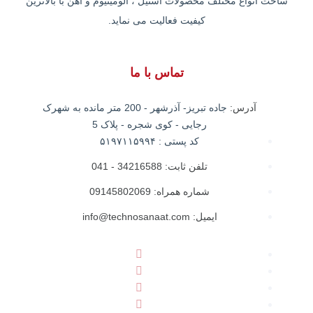
ساخت انواع مختلف محصولات استیل ، آلومینیوم و آهن با بالاترین
کیفیت فعالیت می نماید.
تماس با ما
آدرس:
جاده تبریز- آذرشهر - 200 متر مانده به شهرک
رجایی - کوی شجره - پلاک 5
کد پستی : ۵۱۹۷۱۱۵۹۹۴
تلفن ثابت: 34216588 - 041
شماره همراه: 09145802069
ایمیل: info@technosanaat.com