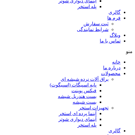
آبنمای دیواری شوتر
پله استخر
گالری
فرم ها
ثبت سفارش
شرایط نمایندگی
وبلاگ
تماس با ما
منو
خانه
درباره ما
محصولات
یراق آلات نرده شیشه ای
پایه اسپیگات (اسپیگوت)
فیکس پوینت
بست هندریل شیشه
بست شیشه
تجهیزات استخر
آبنما پرده ای استخر
آبنمای دیواری شوتر
پله استخر
گالری