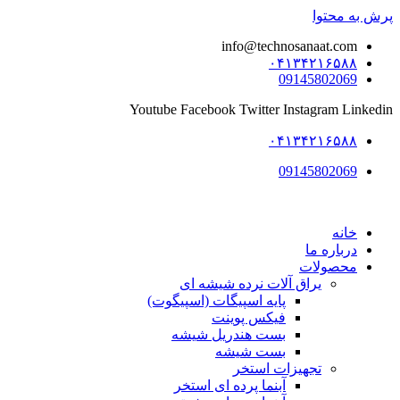
پرش به محتوا
info@technosanaat.com
۰۴۱۳۴۲۱۶۵۸۸
09145802069
Youtube
Facebook
Twitter
Instagram
Linkedin
۰۴۱۳۴۲۱۶۵۸۸
09145802069
خانه
درباره ما
محصولات
یراق آلات نرده شیشه ای
پایه اسپیگات (اسپیگوت)
فیکس پوینت
بست هندریل شیشه
بست شیشه
تجهیزات استخر
آبنما پرده ای استخر