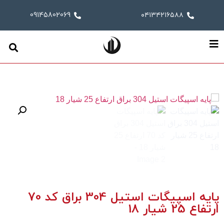
09145802069
۰۴۱۳۴۲۱۶۵۸۸
پایه اسپیگات استیل 304 براق کد 70
ارتفاع 25 شیار 18