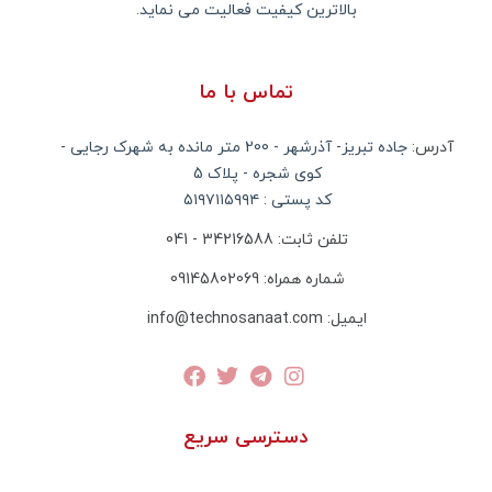
بالاترین کیفیت فعالیت می نماید.
تماس با ما
آدرس:
جاده تبریز- آذرشهر - 200 متر مانده به شهرک رجایی -
کوی شجره - پلاک 5
کد پستی : ۵۱۹۷۱۱۵۹۹۴
تلفن ثابت: 34216588 - 041
شماره همراه: 09145802069
ایمیل: info@technosanaat.com
دسترسی سریع