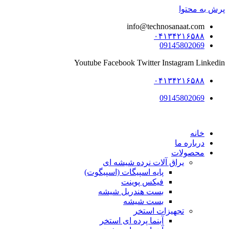
پرش به محتوا
info@technosanaat.com
۰۴۱۳۴۲۱۶۵۸۸
09145802069
Youtube
Facebook
Twitter
Instagram
Linkedin
۰۴۱۳۴۲۱۶۵۸۸
09145802069
خانه
درباره ما
محصولات
یراق آلات نرده شیشه ای
پایه اسپیگات (اسپیگوت)
فیکس پوینت
بست هندریل شیشه
بست شیشه
تجهیزات استخر
آبنما پرده ای استخر