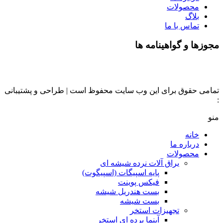
محصولات
بلاگ
تماس با ما
مجوزها و گواهینامه ها
تمامی حقوق برای این وب سایت محفوظ است | طراحی و پشتیبانی
:
داده تجارت
منو
خانه
درباره ما
محصولات
یراق آلات نرده شیشه ای
پایه اسپیگات (اسپیگوت)
فیکس پوینت
بست هندریل شیشه
بست شیشه
تجهیزات استخر
آبنما پرده ای استخر