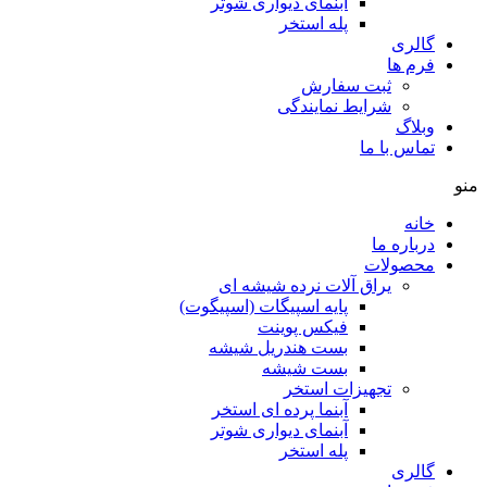
آبنمای دیواری شوتر
پله استخر
گالری
فرم ها
ثبت سفارش
شرایط نمایندگی
وبلاگ
تماس با ما
منو
خانه
درباره ما
محصولات
یراق آلات نرده شیشه ای
پایه اسپیگات (اسپیگوت)
فیکس پوینت
بست هندریل شیشه
بست شیشه
تجهیزات استخر
آبنما پرده ای استخر
آبنمای دیواری شوتر
پله استخر
گالری