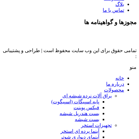
بلاگ
تماس با ما
مجوزها و گواهینامه ها
تمامی حقوق برای این وب سایت محفوظ است | طراحی و پشتیبانی
:
داده تجارت
منو
خانه
درباره ما
محصولات
یراق آلات نرده شیشه ای
پایه اسپیگات (اسپیگوت)
فیکس پوینت
بست هندریل شیشه
بست شیشه
تجهیزات استخر
آبنما پرده ای استخر
آبنمای دیواری شوتر