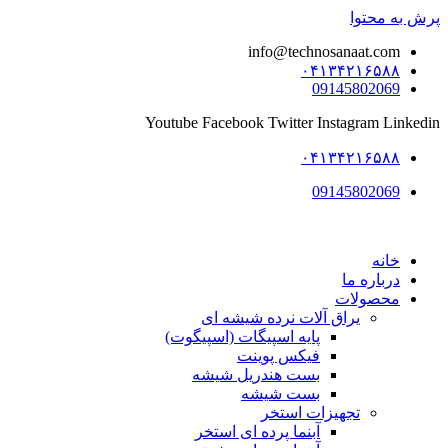
پرش به محتوا
info@technosanaat.com
۰۴۱۳۴۲۱۶۵۸۸
09145802069
Youtube
Facebook
Twitter
Instagram
Linkedin
۰۴۱۳۴۲۱۶۵۸۸
09145802069
خانه
درباره ما
محصولات
یراق آلات نرده شیشه ای
پایه اسپیگات (اسپیگوت)
فیکس پوینت
بست هندریل شیشه
بست شیشه
تجهیزات استخر
آبنما پرده ای استخر