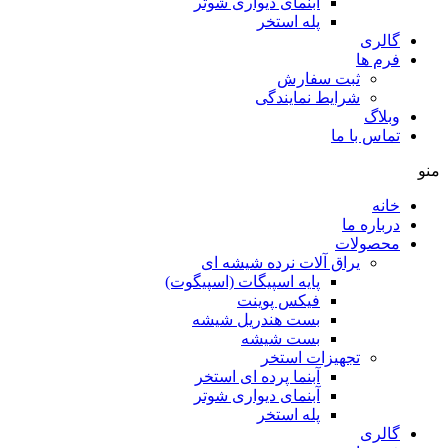
آبنمای دیواری شوتر
پله استخر
گالری
فرم ها
ثبت سفارش
شرایط نمایندگی
وبلاگ
تماس با ما
منو
خانه
درباره ما
محصولات
یراق آلات نرده شیشه ای
پایه اسپیگات (اسپیگوت)
فیکس پوینت
بست هندریل شیشه
بست شیشه
تجهیزات استخر
آبنما پرده ای استخر
آبنمای دیواری شوتر
پله استخر
گالری