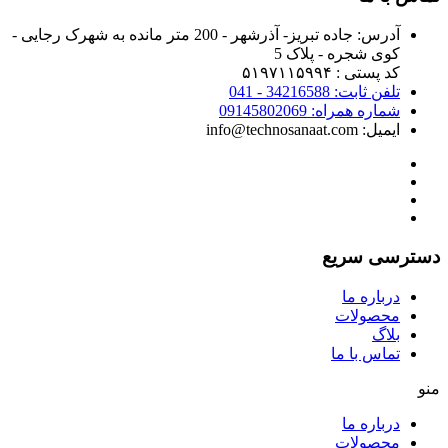
آدرس:
جاده تبریز- آذرشهر - 200 متر مانده به شهرک رجایی -
کوی شجره - پلاک 5
کد پستی : ۵۱۹۷۱۱۵۹۹۴
تلفن ثابت: 34216588 - 041
شماره همراه: 09145802069
ایمیل: info@technosanaat.com
دسترسی سریع
درباره ما
محصولات
بلاگ
تماس با ما
منو
درباره ما
محصولات