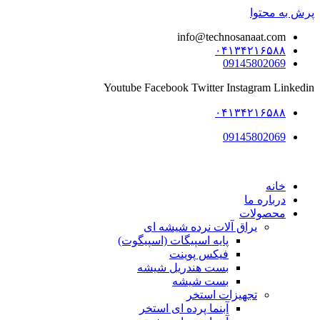
پرش به محتوا
info@technosanaat.com
۰۴۱۳۴۲۱۶۵۸۸
09145802069
Youtube
Facebook
Twitter
Instagram
Linkedin
۰۴۱۳۴۲۱۶۵۸۸
09145802069
خانه
درباره ما
محصولات
یراق آلات نرده شیشه ای
پایه اسپیگات (اسپیگوت)
فیکس پوینت
بست هندریل شیشه
بست شیشه
تجهیزات استخر
آبنما پرده ای استخر