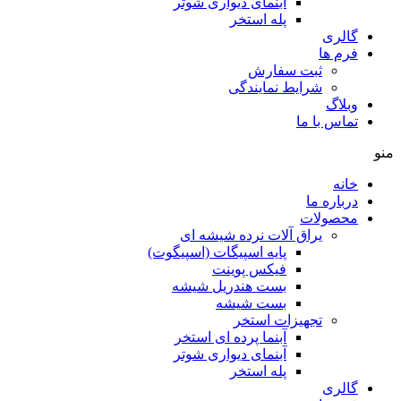
آبنمای دیواری شوتر
پله استخر
گالری
فرم ها
ثبت سفارش
شرایط نمایندگی
وبلاگ
تماس با ما
منو
خانه
درباره ما
محصولات
یراق آلات نرده شیشه ای
پایه اسپیگات (اسپیگوت)
فیکس پوینت
بست هندریل شیشه
بست شیشه
تجهیزات استخر
آبنما پرده ای استخر
آبنمای دیواری شوتر
پله استخر
گالری