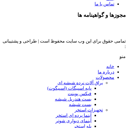
تماس با ما
مجوزها و گواهینامه ها
تمامی حقوق برای این وب سایت محفوظ است | طراحی و پشتیبانی
:
داده تجارت
منو
خانه
درباره ما
محصولات
یراق آلات نرده شیشه ای
پایه اسپیگات (اسپیگوت)
فیکس پوینت
بست هندریل شیشه
بست شیشه
تجهیزات استخر
آبنما پرده ای استخر
آبنمای دیواری شوتر
پله استخر