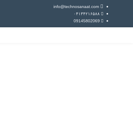
info@technosanaat.com
۰۴۱۳۴۲۱۶۵۸۸
09145802069