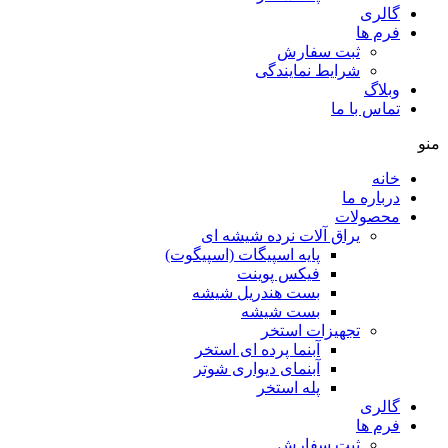
گالری
فرم ها
ثبت سفارش
شرایط نمایندگی
وبلاگ
تماس با ما
منو
خانه
درباره ما
محصولات
یراق آلات نرده شیشه ای
پایه اسپیگات (اسپیگوت)
فیکس پوینت
بست هندریل شیشه
بست شیشه
تجهیزات استخر
آبنما پرده ای استخر
آبنمای دیواری شوتر
پله استخر
گالری
فرم ها
ثبت سفارش