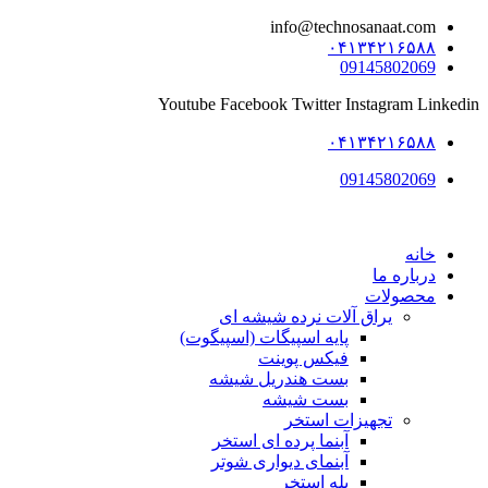
info@technosanaat.com
پرش
۰۴۱۳۴۲۱۶۵۸۸
به
09145802069
محتوا
Youtube
Facebook
Twitter
Instagram
Linkedin
۰۴۱۳۴۲۱۶۵۸۸
09145802069
خانه
درباره ما
محصولات
یراق آلات نرده شیشه ای
پایه اسپیگات (اسپیگوت)
فیکس پوینت
بست هندریل شیشه
بست شیشه
تجهیزات استخر
آبنما پرده ای استخر
آبنمای دیواری شوتر
پله استخر