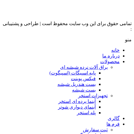
تمامی حقوق برای این وب سایت محفوظ است | طراحی و پشتیبانی
:
داده تجارت
منو
خانه
درباره ما
محصولات
یراق آلات نرده شیشه ای
پایه اسپیگات (اسپیگوت)
فیکس پوینت
بست هندریل شیشه
بست شیشه
تجهیزات استخر
آبنما پرده ای استخر
آبنمای دیواری شوتر
پله استخر
گالری
فرم ها
ثبت سفارش