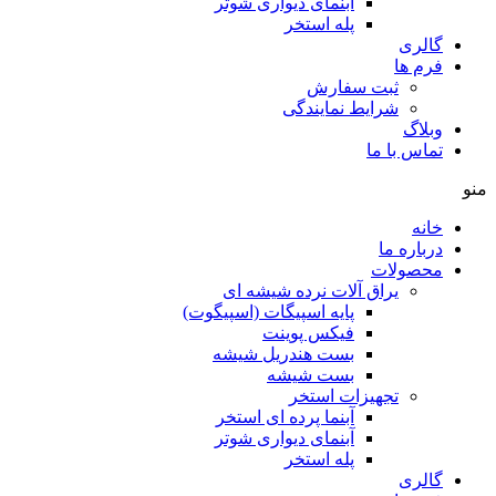
آبنمای دیواری شوتر
پله استخر
گالری
فرم ها
ثبت سفارش
شرایط نمایندگی
وبلاگ
تماس با ما
منو
خانه
درباره ما
محصولات
یراق آلات نرده شیشه ای
پایه اسپیگات (اسپیگوت)
فیکس پوینت
بست هندریل شیشه
بست شیشه
تجهیزات استخر
آبنما پرده ای استخر
آبنمای دیواری شوتر
پله استخر
گالری