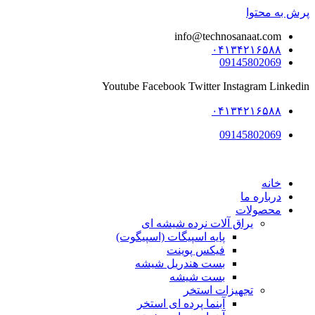
پرش به محتوا
info@technosanaat.com
۰۴۱۳۴۲۱۶۵۸۸
09145802069
Youtube
Facebook
Twitter
Instagram
Linkedin
۰۴۱۳۴۲۱۶۵۸۸
09145802069
خانه
درباره ما
محصولات
یراق آلات نرده شیشه ای
پایه اسپیگات (اسپیگوت)
فیکس پوینت
بست هندریل شیشه
بست شیشه
تجهیزات استخر
آبنما پرده ای استخر