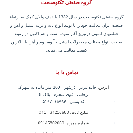
گروه صنعتی تکنوصنعت
گروه صنعتی تکنوصنعت در سال 1382 با هدف والای کمک به ارتقاء
صنعت ایران فعالیت خود را با تولید انواع پایه و نرده استیل و آهن و
حفاظهای امنیتی درتبریز آغاز نموده است و هم اکنون در زمینه
ساخت انواع مختلف محصولات استیل ، آلومینیوم و آهن با بالاترین
کیفیت فعالیت می نماید.
تماس با ما
آدرس:
جاده تبریز- آذرشهر - 200 متر مانده به شهرک
رجایی - کوی شجره - پلاک 5
کد پستی : ۵۱۹۷۱۱۵۹۹۴
تلفن ثابت: 34216588 - 041
شماره همراه: 09145802069