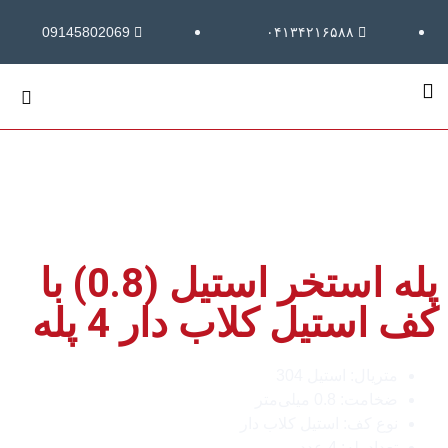
09145802069
۰۴۱۳۴۲۱۶۵۸۸
پله استخر استیل (0.8) با
کف استیل کلاب دار 4 پله
متریال: استیل 304
ضخامت: 0.8 میلی‌متر
نوع کف: استیل کلاب دار
تعداد پله: 4 عدد